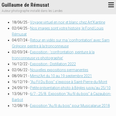
Guillaume de Rémusat
Auteur photographe installé dans les Landes
18/06/25 -
Voyage virtuel en noir et blanc chez Art'Kantine
02/04/25 -
Nos images sont votre histoire, le Fond Louis
Rémusat
04/07/24 -
Retour en vidéo sur ma 'confrontation' avec Sam
Grégoire, peintre à la tronçonneuse
02/03/24 -
Exposition - 'confrontation, peinture à la
tronçonneuse vs photographie'
16/12/22 -
Exposition - Distillation 2022
02/06/22 -
Nouvelles expositions permanentes
08/09/21 -
Mimiz'Art du 10 au 19 septembre 2021
16/12/19 -
"Au Fil Du Bois" s'expose à Saint-Pierre-du-Mont
24/09/19 -
Petite présentation photo à Bègles jusqu'au 25/10
13/06/19 -
6/7 - 25/8 : Exposition "Au fil du bois" à Cazaubon-
Barbot
12/08/18 -
Exposition "Au fil du bois" pour Musicalarue 2018