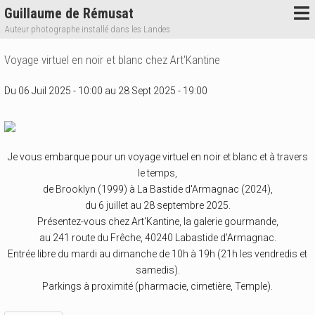
Guillaume de Rémusat
Auteur photographe installé dans les Landes
Voyage virtuel en noir et blanc chez Art'Kantine
Du 06 Juil 2025 - 10:00 au 28 Sept 2025 - 19:00
Je vous embarque pour un voyage virtuel en noir et blanc et à travers
le temps,
de Brooklyn (1999) à La Bastide d'Armagnac (2024),
du 6 juillet au 28 septembre 2025.
Présentez-vous chez Art'Kantine, la galerie gourmande,
au 241 route du Frêche, 40240 Labastide d'Armagnac.
Entrée libre du mardi au dimanche de 10h à 19h (21h les vendredis et
samedis).
Parkings à proximité (pharmacie, cimetière, Temple).