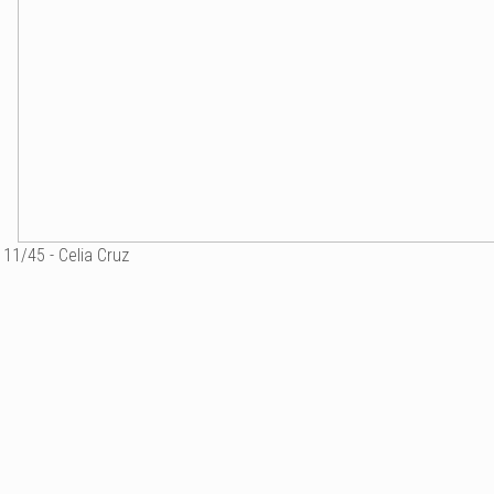
11/45 - Celia Cruz
Celia Cruz au Bataclan le
Ajouter un commenta
Email