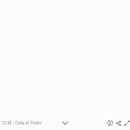
12/45 - Celia et Pedro
Tirage en vente sur Revelles.fr