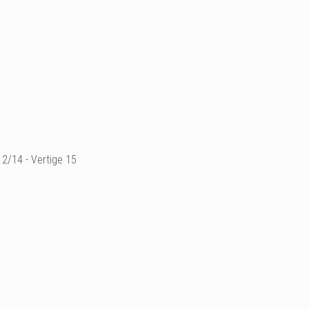
2/14 - Vertige 15
Extrait de ma série "vert
effectué uniquement au m
la découverte d'une hémi
Edition limitée à 9 exemp
Ajouter un commenta