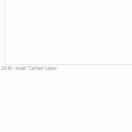
23/45 - Israel "Cachao" López
Israel "Cachao" López (
Latino en 1999.
Ajouter un commenta
Email