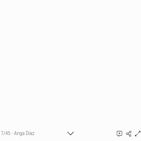
7/45 - Anga Díaz
Tirage en vente sur Revelles.fr