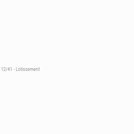
12/41 - Lotissement
Série "Lotissement", ph
© Guillaume de Rémusa
Ajouter un commenta
Email