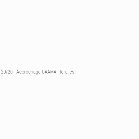
20/20 - Accrochage GAAMA Floralies
Photographie numérique ex
(Landes).
Édition limitée à 20 exe
Ci-dessus, tirages grand
Ajouter un commenta