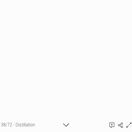
38/72 - Distillation
Guillaume de Rémusat