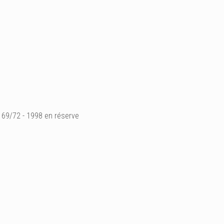
69/72 - 1998 en réserve
La distillation au Domai
propriétaire reçoit clien
chêne du domaine, autour
simplement près du poêl
comme de nuit, au rythme
Ajouter un commenta