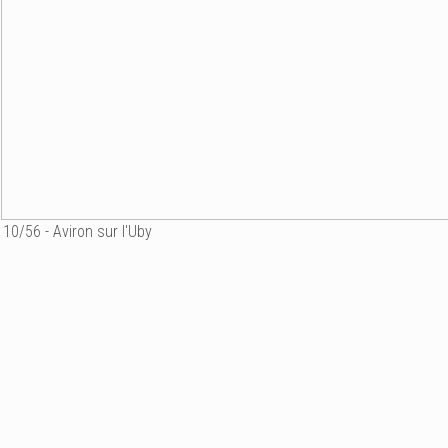
10/56 - Aviron sur l'Uby
Championnat de France d
(Gers)
Ajouter un commenta
Email